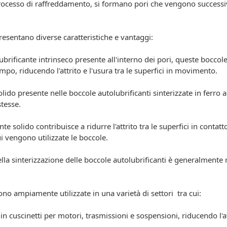
 processo di raffreddamento, si formano pori che vengono successi
presentano diverse caratteristiche e vantaggi:
ubrificante intrinseco presente all'interno dei pori, queste boccol
o, riducendo l'attrito e l'usura tra le superfici in movimento.
 solido presente nelle boccole autolubrificanti sinterizzate in ferr
stesse.
cante solido contribuisce a ridurre l'attrito tra le superfici in co
i vengono utilizzate le boccole.
 nella sinterizzazione delle boccole autolubrificanti è generalment
sono ampiamente utilizzate in una varietà di settori tra cui:
n cuscinetti per motori, trasmissioni e sospensioni, riducendo l'a