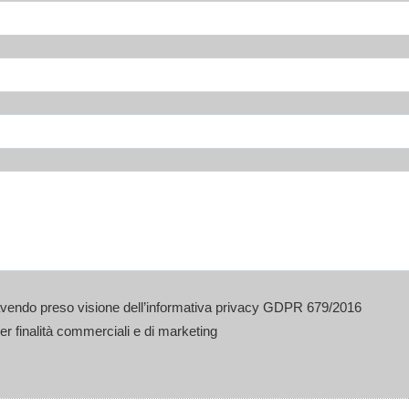
i avendo preso visione dell’informativa privacy GDPR 679/2016
per finalità commerciali e di marketing