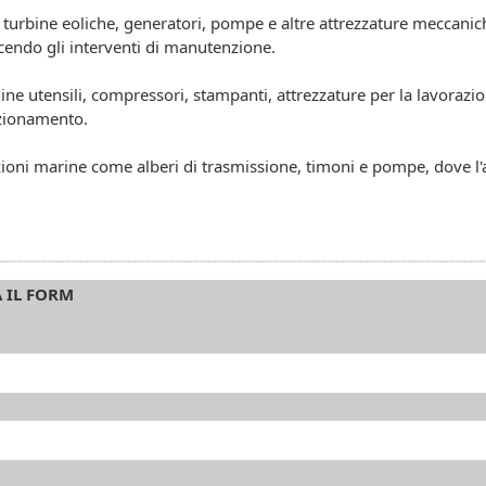
 turbine eoliche, generatori, pompe e altre attrezzature meccaniche 
endo gli interventi di manutenzione.
hine utensili, compressori, stampanti, attrezzature per la lavorazio
unzionamento.
zioni marine come alberi di trasmissione, timoni e pompe, dove l'
A IL FORM